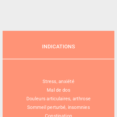
INDICATIONS
Stress, anxiété
Mal de dos
Douleurs articulaires, arthrose
Sommeil perturbé, insomnies
Constipation