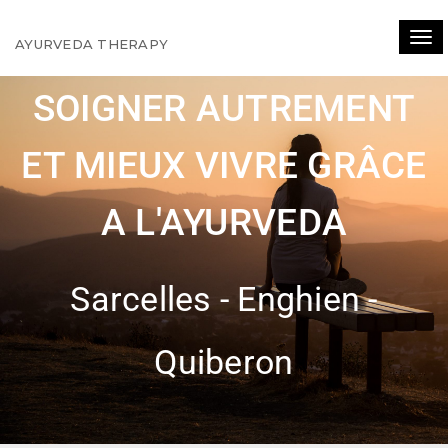
Tog
AYURVEDA THERAPY
navi
SOIGNER AUTREMENT
ET MIEUX VIVRE GRÂCE
A L'AYURVEDA
Sarcelles - Enghien -
Quiberon